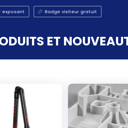
r exposant
Badge visiteur gratuit
ODUITS ET NOUVEAU