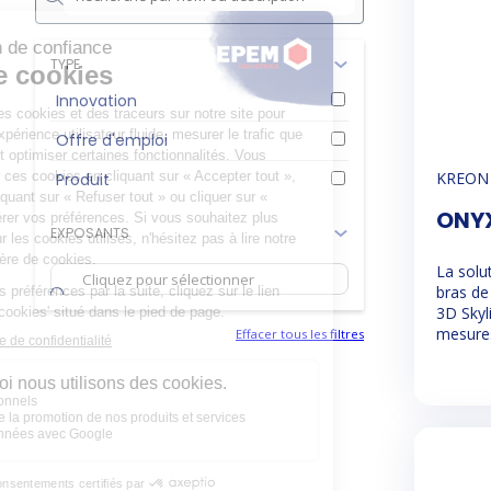
TYPE
Innovation
Offre d'emploi
KREON
Produit
ONYX
EXPOSANTS
La solu
bras de
3D Skyl
mesures
Effacer tous les filtres