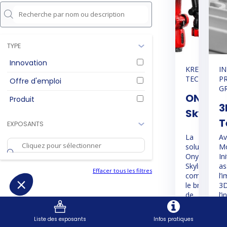
TYPE
Innovation
KREON
IN
TECHNOLOG
P
Offre d'emploi
G
ONYX
Produit
3
Skyline
T
EXPOSANTS
La
Av
solution
Mo
Onyx
Ini
Skyline
as
Effacer tous les filtres
combine
l’
le bras
3D
de
l’
mesure
pl
Onyx
po
Liste des exposants
Infos pratiques
avec un
pr