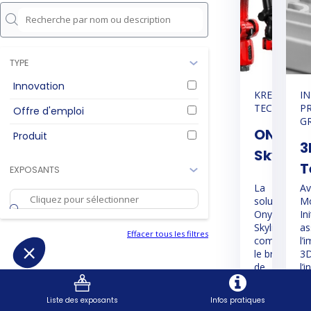
TYPE
Innovation
KREON
IN
TECHNOLOG
P
Offre d'emploi
G
ONYX
Produit
3
Skyline
T
EXPOSANTS
La
Av
solution
Mo
Onyx
Ini
Skyline
as
Effacer tous les filtres
combine
l’
le bras
3D
de
l’
mesure
pl
Onyx
po
Liste des exposants
Infos pratiques
avec un
pr