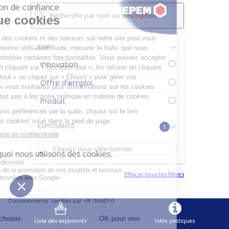
TYPE
Innovation
Offre d'emploi
Produit
EXPOSANTS
1
Effacer tous les filtres
Liste des exposants
Infos pratiques